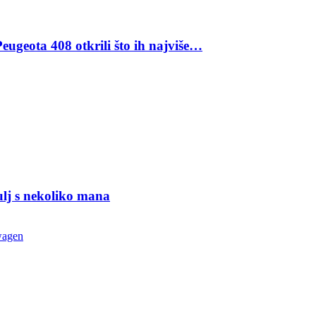
eugeota 408 otkrili što ih najviše…
ulj s nekoliko mana
wagen