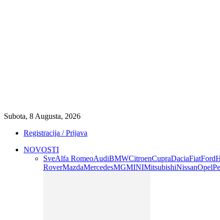
Subota, 8 Augusta, 2026
Registracija / Prijava
NOVOSTI
Sve
Alfa Romeo
Audi
BMW
Citroen
Cupra
Dacia
Fiat
Ford
H
Rover
Mazda
Mercedes
MG
MINI
Mitsubishi
Nissan
Opel
Pe