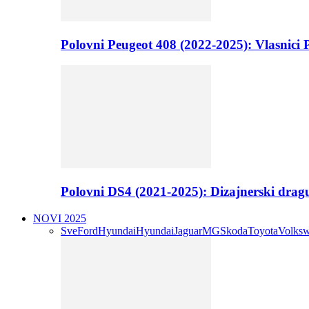
Polovni Peugeot 408 (2022-2025): Vlasnici P
Polovni DS4 (2021-2025): Dizajnerski drag
NOVI 2025
Sve
Ford
Hyundai
Hyundai
Jaguar
MG
Skoda
Toyota
Volks