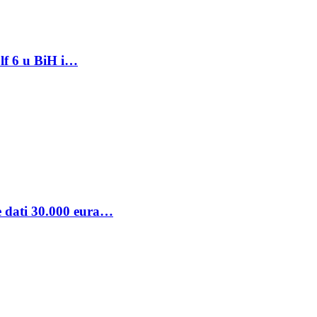
lf 6 u BiH i…
se dati 30.000 eura…