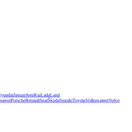
yundai
Jaguar
Jeep
Kia
Lada
Land
ugeot
Porsche
Renault
Seat
Škoda
Suzuki
Toyota
Volkswagen
Volvo