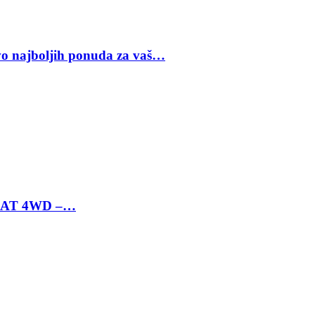
vo najboljih ponuda za vaš…
 6 AT 4WD –…