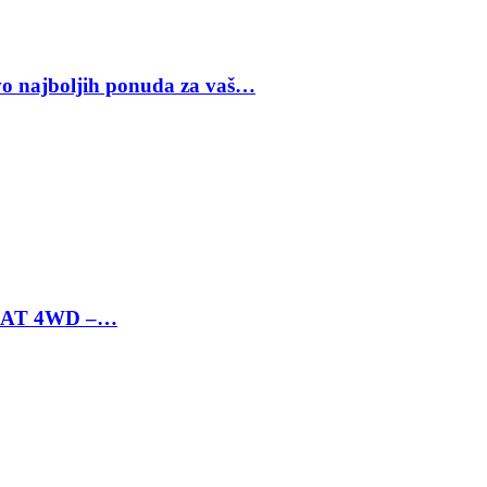
vo najboljih ponuda za vaš…
 6 AT 4WD –…