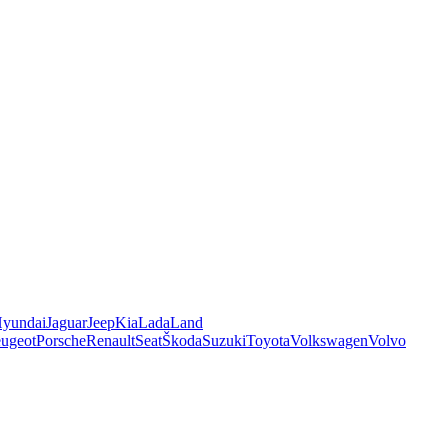
yundai
Jaguar
Jeep
Kia
Lada
Land
ugeot
Porsche
Renault
Seat
Škoda
Suzuki
Toyota
Volkswagen
Volvo