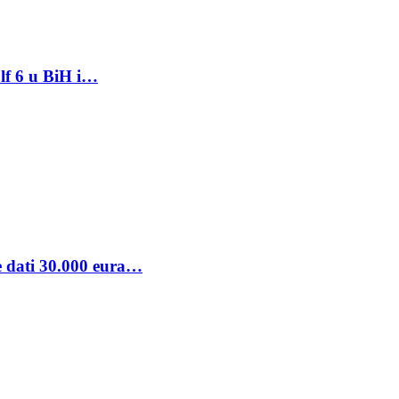
lf 6 u BiH i…
se dati 30.000 eura…