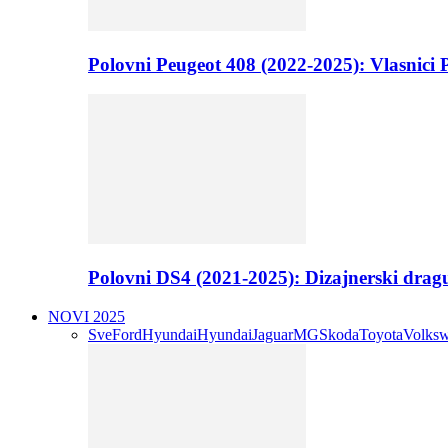
Polovni Peugeot 408 (2022-2025): Vlasnici P
Polovni DS4 (2021-2025): Dizajnerski drag
NOVI 2025
Sve
Ford
Hyundai
Hyundai
Jaguar
MG
Skoda
Toyota
Volks