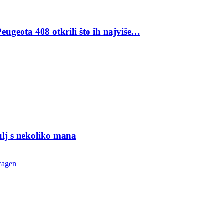
eugeota 408 otkrili što ih najviše…
ulj s nekoliko mana
wagen