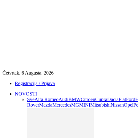
Četvrtak, 6 Augusta, 2026
Registracija / Prijava
NOVOSTI
Sve
Alfa Romeo
Audi
BMW
Citroen
Cupra
Dacia
Fiat
Ford
H
Rover
Mazda
Mercedes
MG
MINI
Mitsubishi
Nissan
Opel
Pe