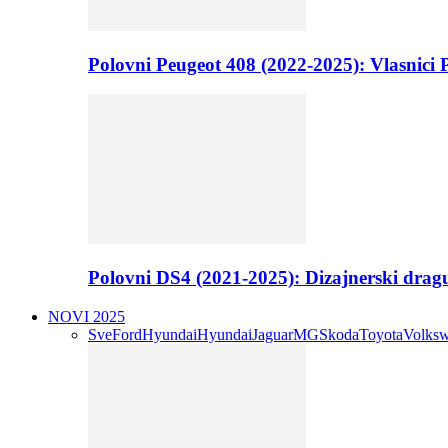
Polovni Peugeot 408 (2022-2025): Vlasnici P
Polovni DS4 (2021-2025): Dizajnerski drag
NOVI 2025
Sve
Ford
Hyundai
Hyundai
Jaguar
MG
Skoda
Toyota
Volks