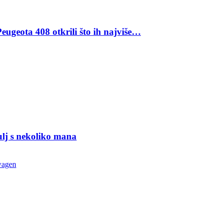
eugeota 408 otkrili što ih najviše…
ulj s nekoliko mana
wagen