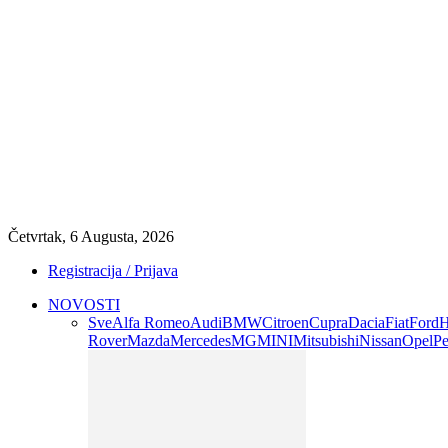
Četvrtak, 6 Augusta, 2026
Registracija / Prijava
NOVOSTI
Sve
Alfa Romeo
Audi
BMW
Citroen
Cupra
Dacia
Fiat
Ford
H
Rover
Mazda
Mercedes
MG
MINI
Mitsubishi
Nissan
Opel
Pe