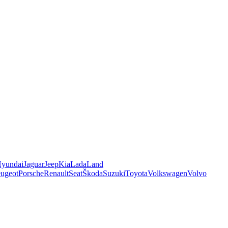
yundai
Jaguar
Jeep
Kia
Lada
Land
ugeot
Porsche
Renault
Seat
Škoda
Suzuki
Toyota
Volkswagen
Volvo