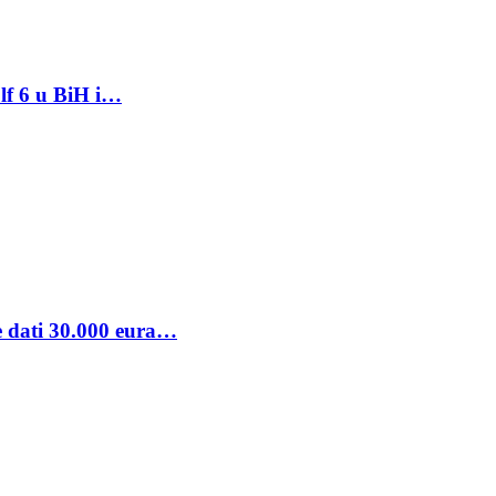
lf 6 u BiH i…
se dati 30.000 eura…