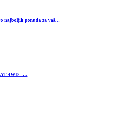
vo najboljih ponuda za vaš…
 6 AT 4WD –…