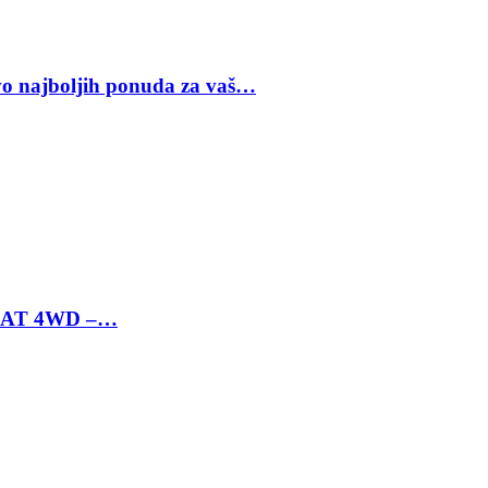
vo najboljih ponuda za vaš…
 6 AT 4WD –…