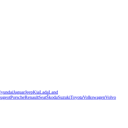
yundai
Jaguar
Jeep
Kia
Lada
Land
ugeot
Porsche
Renault
Seat
Škoda
Suzuki
Toyota
Volkswagen
Volvo