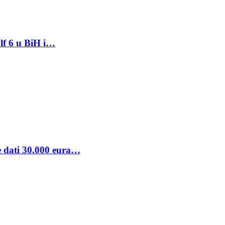
lf 6 u BiH i…
se dati 30.000 eura…