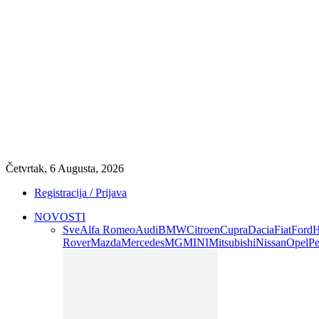
Četvrtak, 6 Augusta, 2026
Registracija / Prijava
NOVOSTI
Sve
Alfa Romeo
Audi
BMW
Citroen
Cupra
Dacia
Fiat
Ford
H
Rover
Mazda
Mercedes
MG
MINI
Mitsubishi
Nissan
Opel
Pe