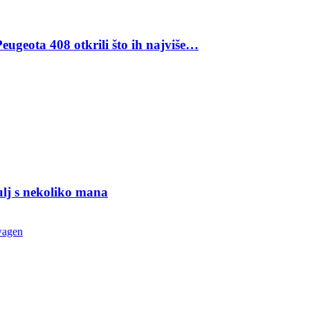
eugeota 408 otkrili što ih najviše…
ulj s nekoliko mana
wagen