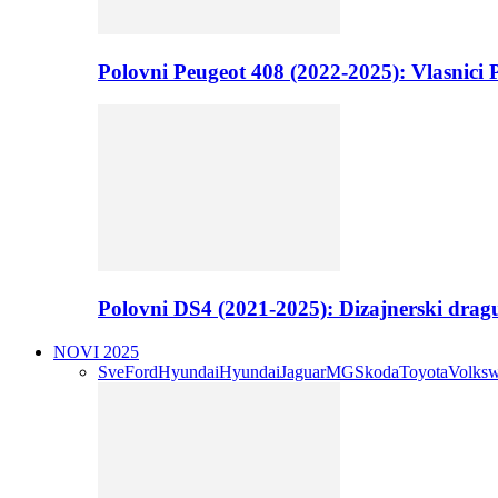
Polovni Peugeot 408 (2022-2025): Vlasnici P
Polovni DS4 (2021-2025): Dizajnerski drag
NOVI 2025
Sve
Ford
Hyundai
Hyundai
Jaguar
MG
Skoda
Toyota
Volks