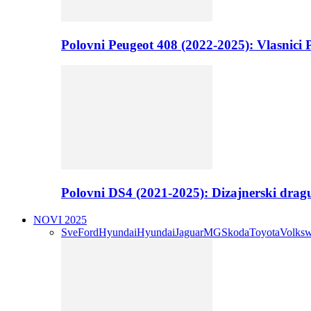
Polovni Peugeot 408 (2022-2025): Vlasnici P
Polovni DS4 (2021-2025): Dizajnerski drag
NOVI 2025
Sve
Ford
Hyundai
Hyundai
Jaguar
MG
Skoda
Toyota
Volks