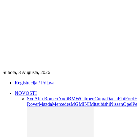
Subota, 8 Augusta, 2026
Registracija / Prijava
NOVOSTI
Sve
Alfa Romeo
Audi
BMW
Citroen
Cupra
Dacia
Fiat
Ford
H
Rover
Mazda
Mercedes
MG
MINI
Mitsubishi
Nissan
Opel
Pe