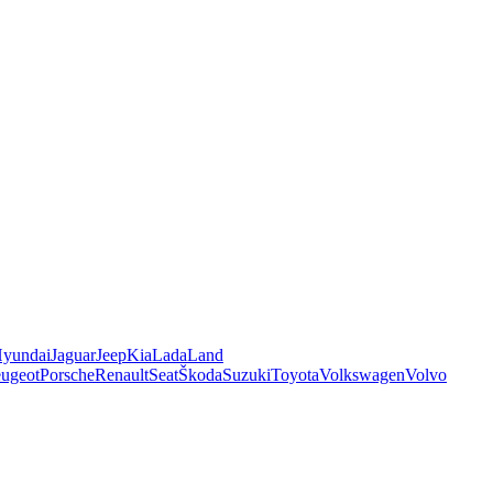
yundai
Jaguar
Jeep
Kia
Lada
Land
ugeot
Porsche
Renault
Seat
Škoda
Suzuki
Toyota
Volkswagen
Volvo