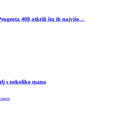
eugeota 408 otkrili što ih najviše…
ulj s nekoliko mana
wagen