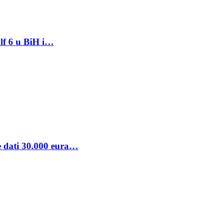
lf 6 u BiH i…
se dati 30.000 eura…