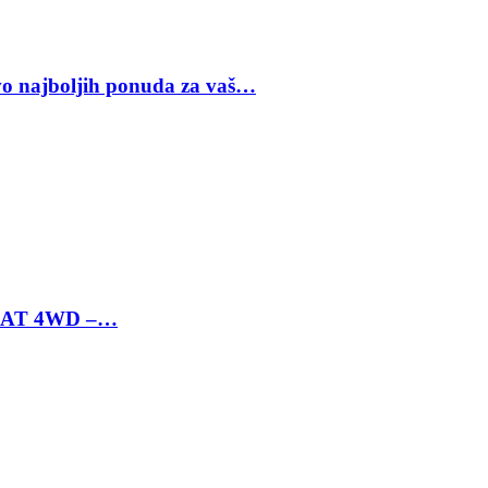
vo najboljih ponuda za vaš…
 6 AT 4WD –…