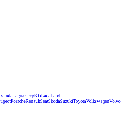
yundai
Jaguar
Jeep
Kia
Lada
Land
ugeot
Porsche
Renault
Seat
Škoda
Suzuki
Toyota
Volkswagen
Volvo