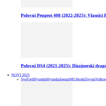
Polovni Peugeot 408 (2022-2025): Vlasnici P
Polovni DS4 (2021-2025): Dizajnerski drag
NOVI 2025
Sve
Ford
Hyundai
Hyundai
Jaguar
MG
Skoda
Toyota
Volks