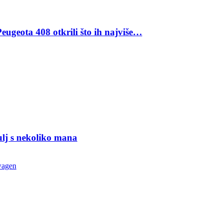
eugeota 408 otkrili što ih najviše…
ulj s nekoliko mana
wagen