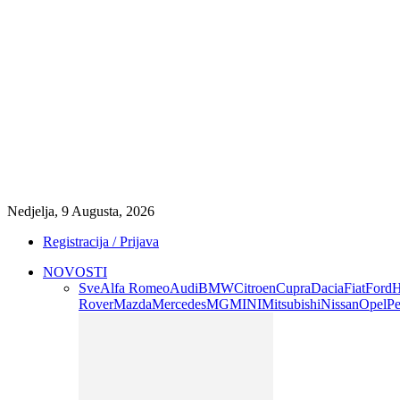
Nedjelja, 9 Augusta, 2026
Registracija / Prijava
NOVOSTI
Sve
Alfa Romeo
Audi
BMW
Citroen
Cupra
Dacia
Fiat
Ford
H
Rover
Mazda
Mercedes
MG
MINI
Mitsubishi
Nissan
Opel
Pe