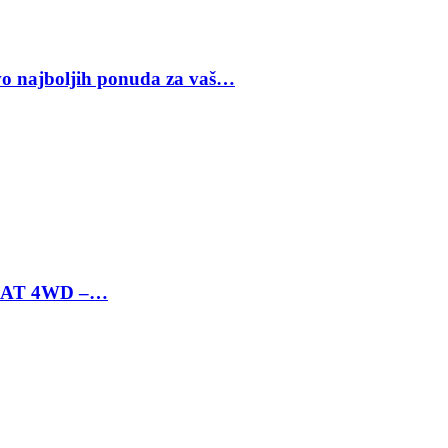
vo najboljih ponuda za vaš…
 6 AT 4WD –…