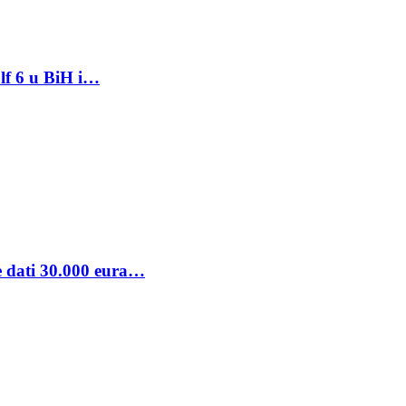
lf 6 u BiH i…
se dati 30.000 eura…